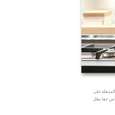
المذهلة على
حاس حقا بطل