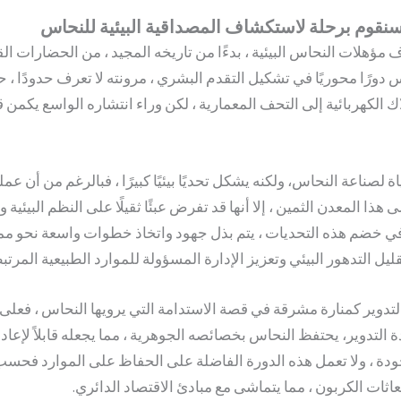
سنقوم برحلة لاستكشاف المصداقية البيئية للنحاس
 مؤهلات النحاس البيئية ، بدءًا من تاريخه المجيد ، من الحضارات ال
س دورًا محوريًا في تشكيل التقدم البشري ، مرونته لا تعرف حدودًا 
 الكهربائية إلى التحف المعمارية ، لكن وراء انتشاره الواسع يكمن
ة لصناعة النحاس، ولكنه يشكل تحديًا بيئيًا كبيرًا ، فبالرغم من أن عم
ا المعدن الثمين ، إلا أنها قد تفرض عبئًا ثقيلًا على النظم البيئية و
 وفي خضم هذه التحديات ، يتم بذل جهود واتخاذ خطوات واسعة نحو م
ل التدهور البيئي وتعزيز الإدارة المسؤولة للموارد الطبيعية المرتبط
ة التدوير كمنارة مشرقة في قصة الاستدامة التي يرويها النحاس ، فع
دة التدوير، يحتفظ النحاس بخصائصه الجوهرية ، مما يجعله قابلاً لإعادة 
ودة ، ولا تعمل هذه الدورة الفاضلة على الحفاظ على الموارد فحسب 
عاثات الكربون ، مما يتماشى مع مبادئ الاقتصاد الدائري.