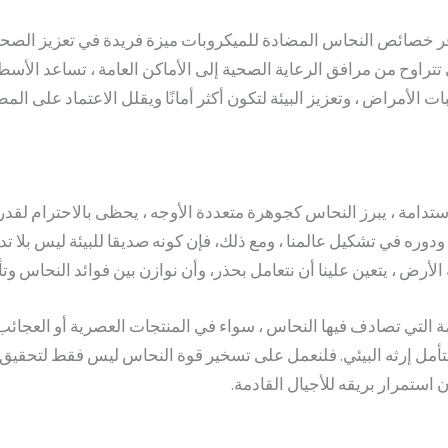
فر خصائص النحاس المضادة للميكروبات ميزة فريدة في تعزيز الصحة ا
تتراوح من مرافق الرعاية الصحية إلى الأماكن العامة ، تساعد الأس
 الأمراض ، وتعزيز البيئة لتكون أكثر أمانًا ويقلل الاعتماد على الم
استدامة ، يبرز النحاس كجوهرة متعددة الأوجه ، يحظى بالاحترام لقد
ودوره في تشكيل عالمنا ، ومع ذلك، فإن كونه صديقا للبيئة ليس بلا تد
رض ، يتعين علينا أن نتعامل بحذر، وأن نوازن بين فوائد النحاس وتأثي
مة التي تصادف فيها النحاس ، سواء في المنتجات العصرية أو العجائب 
تتأمل إرثه البيئي. فلنعمل على تسخير قوة النحاس ليس فقط لتحقيق ا
استمرار بريقه للأجيال القادمة.