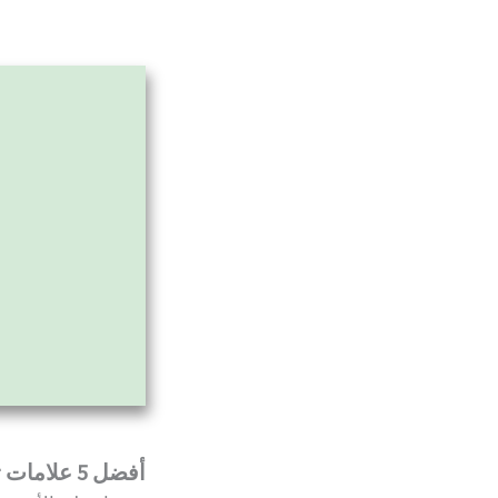
أفضل 5 علامات تجارية مستدامة لملابس الأطفال الرضع: ناعمة، آمنة، وصديقة للبيئة