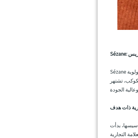
ريس
Sézane:
Sézane علامة تجارية مقرها باريس، ملتزمة بتصميم أزياء جميلة ومستدامة تعطي الأولوية
ج خالية من النفايات، وتهدف إلى تقليل التأثير البيئي
رية ذات هدف
S العمل عبر الإنترنت كوسيلة للتخلص من الوسطاء وضمان اتصال
در الإمكان، في عام 2017، أطلقت العلامة التجارية