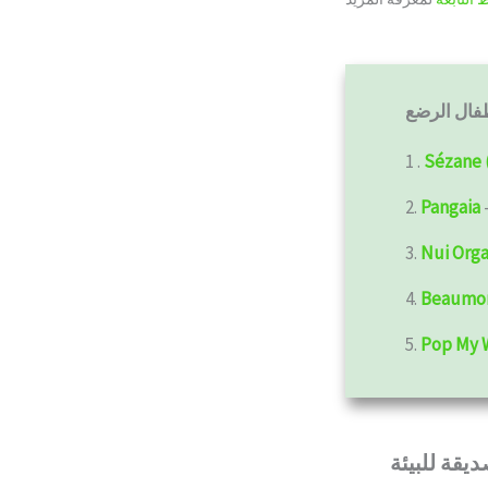
فال الرضع
1 .
Sézane 
2.
Pangaia
3.
Nui Orga
4.
Beaumon
5.
Pop My 