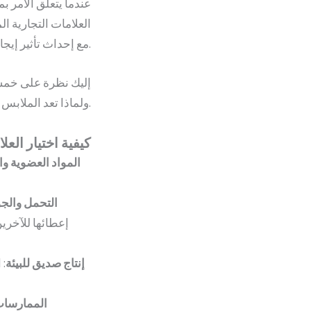
عندما يتعلق الأمر ب
العلامات التجارية ا
مع إحداث تأثير إيجابي على الكوكب.
إليك نظرة على خمسة
ولماذا تعد الملابس الصديقة للبيئة الخيار المثالي.
كيفية اختيار الع
المواد العضوية وا
التحمل والج
إعطائها للآخري
إنتاج صديق للبيئة
: 
الممارسات 