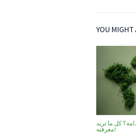
YOU MIGHT 
امة؟ كل ما تريد
معرفته!