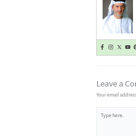
Leave a C
Your email address
Type
here..