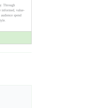
ty. Through
e informed, value-
s audience spend
tyle.