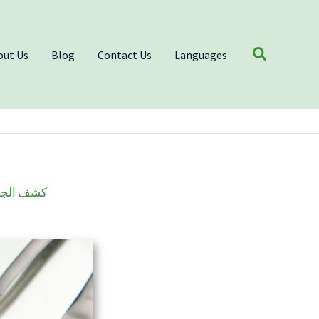
Search
out Us
Blog
Contact Us
Languages
كشف الجان