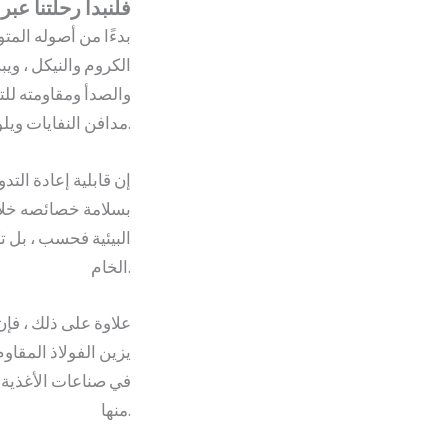
فلنبدأ رحلتنا عب
بدءًا من أصوله المت
الكروم والنيكل ، وي
والصدأ ومقاومته لل
مدافن النفايات ويلوث المحيطات ، فإن الفولاذ المقاوم للصدأ يصمد أمام اختبار الزمن ويقلل من النفايات.
إن قابلية إعادة الت
بسلامة خصائصه خلال 
البيئية فحسب ، بل ت
الخام.
علاوة على ذلك ، فإن
يزين الفولاذ المقاو
في صناعات الأغذية 
منها.