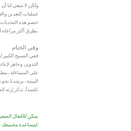
ولكن لا ينبغي لنا أن
عمليات التعدين والع
خضم هذه التحديات، 
بطرق أكثر مراعاة للبيئة.
وفي الختام
ففي النسيج الكبير لل
التدوير، وجاهز لإعا
على المساءلة ، مطال
البيئية ، يرشدنا نحو
للصدأ، تذكر إرثه الدائم ، وهي شهادة على الاستدامة في عالم يستخدم المنتجات لمرة واحدة.
يمكن للأفعال الصغير
لمساعدة مجتمعك على إحداث فرق.