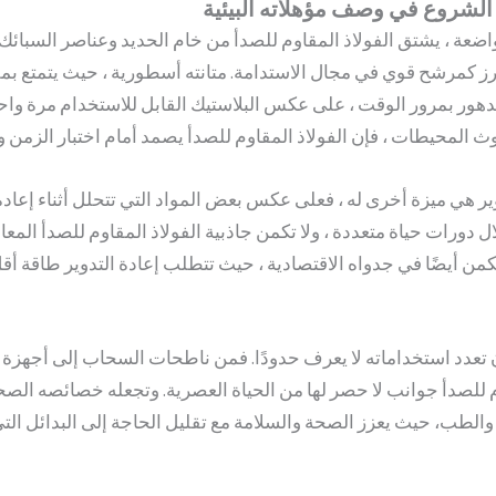
ر الشروع في وصف مؤهلاته البيئية
واضعة ، يشتق الفولاذ المقاوم للصدأ من خام الحديد وعناصر السبائك
برز كمرشح قوي في مجال الاستدامة. متانته أسطورية ، حيث يتمتع بمق
تدهور بمرور الوقت ، على عكس البلاستيك القابل للاستخدام مرة وا
دوير هي ميزة أخرى له ، فعلى عكس بعض المواد التي تتحلل أثناء إعادة
دورات حياة متعددة ، ولا تكمن جاذبية الفولاذ المقاوم للصدأ المعا
كمن أيضًا في جدواه الاقتصادية ، حيث تتطلب إعادة التدوير طاقة أقل 
 تعدد استخداماته لا يعرف حدودًا. فمن ناطحات السحاب إلى أجهزة ا
م للصدأ جوانب لا حصر لها من الحياة العصرية. وتجعله خصائصه الصح
والطب، حيث يعزز الصحة والسلامة مع تقليل الحاجة إلى البدائل ال