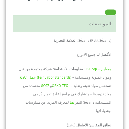
المواصفات:
Sézane (Petit Sézane)
العلامة التجارية:
الأفضل لـ
: جميع الانواع
ومعايير
–
B Corp
: شركة معتمدة من قبل :
معلومات الاستدامة
– ومواد عضوية ومستدامة
عمل عادلة (Fair Labor Standards)
– تستعمل مواد تعبئة وتغليف
OEKO-TEX
و
GOTS
معتمدة من
معاد تدويرها – وتشارك في برامج إعادة تدوير. يُرجى
النقر
هنا
لمعرفة المزيد عن ممارسات Sézane المستدامة
وشهاداتها.
نطاق المقاس
: الأطفال (0-12)