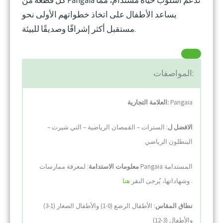
كل قطعة من Pangaia تدعم أسلوب حياة مستدام، مما
يساعد الأطفال على اتخاذ خطواتهم الأولى نحو
مستقبل أكثر إشراقًا وصديقًا للبيئة.
المواصفات:
Pangaia
العلامة التجارية:
الافضل ل
: السترات – القمصان الرياضية – التي شيرت –
البنطلون الرياضي
معلومات الاستدامة
: لمعرفة ممارسات Pangaia المستدامة
.
هنا
وشهاداتها، يُرجى النقر
نطاق المقاس
: الأطفال الرضع (0-1) والأطفال الصغار (1-3)
والأطفال (3-12)