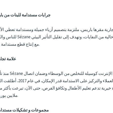
Sézane: جرابات مستدامة للبنات من 
للناس والكوكب، تشتهر Sézane بطرق إنتا
مع إنتاج قطع مستدامة وعالية الجودة.
علامة تجا
منذ تأسيسها، بدأت ézane
مباشر بالعملاء والتركيز على الاستدامة ق
ملايين يورو لهذه القضية.
مجموعات و تشكيلات مستدام