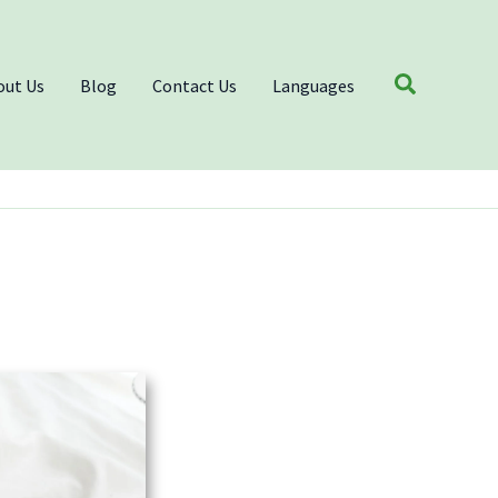
Search
out Us
Blog
Contact Us
Languages