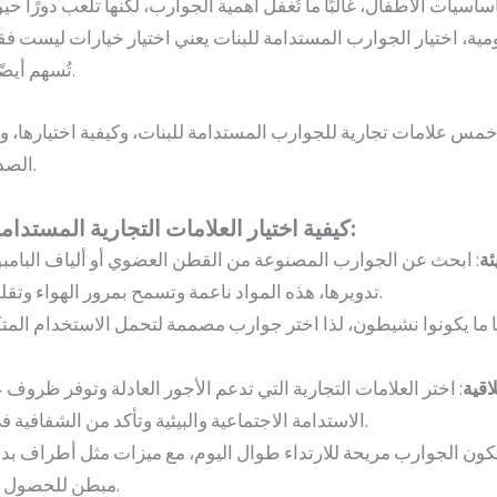
أساسيات الأطفال، غالبًا ما تُغفل أهمية الجوارب، لكنها تلعب دورًا حي
ومية، اختيار الجوارب المستدامة للبنات يعني اختيار خيارات ليست فق
تُسهم أيضًا في حماية الكوكب.
 خمس علامات تجارية للجوارب المستدامة للبنات، وكيفية اختيارها، ولم
الصديقة للبيئة خيارًا ذكيًا.
كيفية اختيار العلامات التجارية المستدامة لجوارب البنات:
ئة
: ابحث عن الجوارب المصنوعة من القطن العضوي أو ألياف البامبو أو
تدويرها، هذه المواد ناعمة وتسمح بمرور الهواء وتقلل من الأثر البيئي.
لبا ما يكونوا نشيطون، لذا اختر جوارب مصممة لتحمل الاستخدام المت
اقية
: اختر العلامات التجارية التي تدعم الأجور العادلة وتوفر ظروف
الاستدامة الاجتماعية والبيئية وتأكد من الشفافية في عمليات الإنتاج.
تكون الجوارب مريحة للارتداء طوال اليوم، مع ميزات مثل أطراف بد
مبطن للحصول على دعم إضافي.