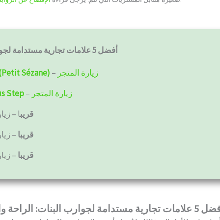
أفضل 5 علامات تجارية مستدامة لجوارب البنات
زيارة المتجر
–
(Petit Sézane)
زيارة المتجر
–
us Step
قريب
ا
– زيا
قريبا
– زيار
قريبا
– زيار
ت تجارية مستدامة لجوارب البنات: الراحة والوعي البيئي معًا