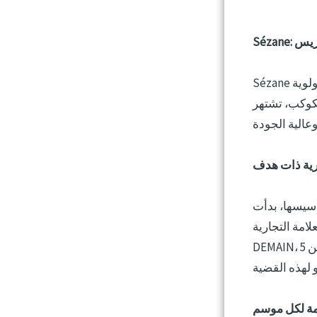
باريس
Sézane علامة تجارية مقرها باريس، ملتزمة بتصميم أزياء جميلة ومستدامة تعطي الأولوية
ج خالية من النفايات، وتهدف إلى تقليل التأثير البيئي
رية ذات هدف
S العمل عبر الإنترنت كوسيلة للتخلص من الوسطاء وضمان اتصال
در الإمكان، في عام 2017، أطلقت العلامة التجارية
DEMAIN، وهي مبادرة خيرية تدعم تعليم الأطفال وتكافؤ الفرص، حتى الآن، تبرعت بأكثر من 5
ة لكل موسم