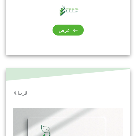
عرض
4. قريبا