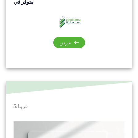
متوفر في
عرض
5. قريبا