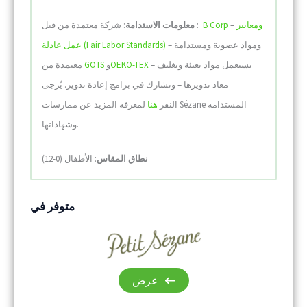
ومعايير
–
B Corp
: شركة معتمدة من قبل :
معلومات الاستدامة
– ومواد عضوية ومستدامة
عمل عادلة (Fair Labor Standards)
– تستعمل مواد تعبئة وتغليف
OEKO-TEX
و
GOTS
معتمدة من
معاد تدويرها – وتشارك في برامج إعادة تدوير. يُرجى
النقر
هنا
لمعرفة المزيد عن ممارسات Sézane المستدامة
وشهاداتها.
نطاق المقاس
: الأطفال (0-12)
متوفر في
عرض