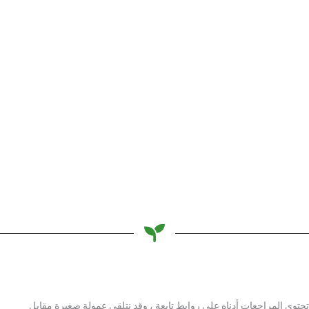
أفضل 5 فرش لغسيل الأطباق الصديقة للبيئة
Basel Sarhan
تحتوي المراجعات أدناه على روابط تابعة ، وقد نتلقى عمولة صغيرة مقابل