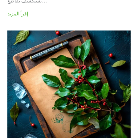
نستكشف تقاطع…
إقرأ المزيد